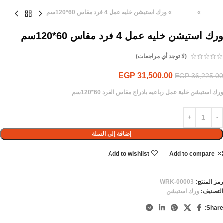
الرئيسية
»
المنتجات
»
ورك استيشن خليه عمل 4 فرد مقاس 60*120سم
ورك استيشن خليه عمل 4 فرد مقاس 60*120سم
(لا توجد أي مراجعات)
EGP
31,500.00
EGP
36,225.00
ورك استيشن خلية عمل رباعيه بادراج مقاس الفرد 60*120سم
إضافة إلى السلة
Add to wishlist
Add to compare
رمز المنتج:
WRK-00003
التصنيف:
ورك استيشن
Share: