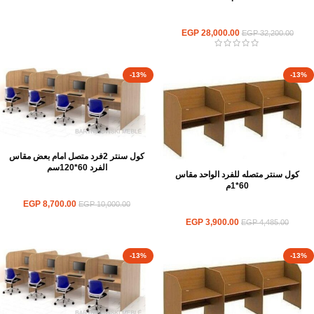
ورك استيشن
EGP
28,000.00
EGP
32,200.00
-13%
-13%
كول سنتر 2فرد متصل امام بعض مقاس
الفرد 60*120سم
كول سنتر متصله للفرد الواحد مقاس
60*1م
ورك استيشن
EGP
8,700.00
EGP
10,000.00
ورك استيشن
EGP
3,900.00
EGP
4,485.00
-13%
-13%