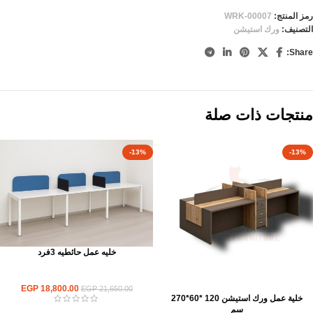
رمز المنتج:
WRK-00007
التصنيف:
ورك استيشن
Share:
منتجات ذات صلة
-13%
-13%
خليه عمل حائطيه 3فرد
ورك استيشن
EGP
18,800.00
EGP
21,650.00
خلية عمل ورك استيشن 120 *60*270
سم