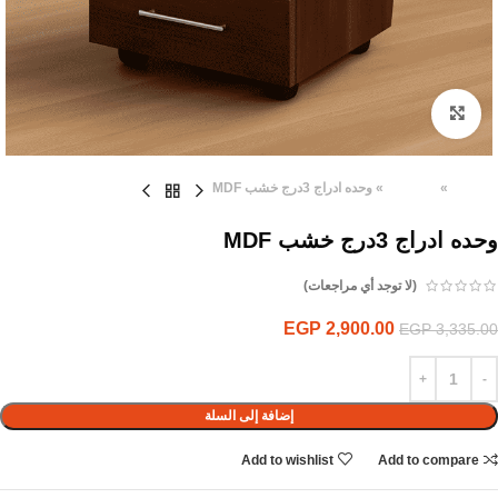
Click to enlarge
الرئيسية
»
المنتجات
»
وحده ادراج 3درج خشب MDF
وحده ادراج 3درج خشب MDF
(لا توجد أي مراجعات)
EGP
2,900.00
EGP
3,335.00
إضافة إلى السلة
Add to wishlist
Add to compare