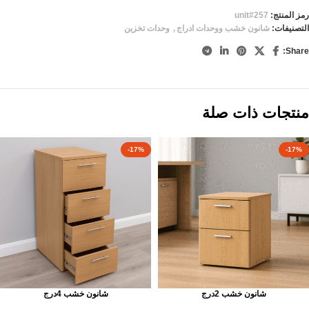
رمز المنتج:
unit#257
التصنيفات:
شانون خشب ووحدات ادراج
,
وحدات تخزين
Share:
منتجات ذات صلة
-17%
-17%
شانون خشب 2درج
شانون خشب 4درج