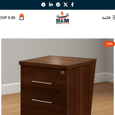
0
قائمة
0.00
EGP
-13%