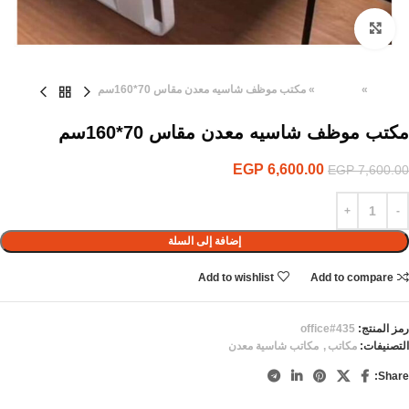
Click to enlarge
الرئيسية
»
المنتجات
»
مكتب موظف شاسيه معدن مقاس 70*160سم
مكتب موظف شاسيه معدن مقاس 70*160سم
EGP
6,600.00
EGP
7,600.00
إضافة إلى السلة
Add to wishlist
Add to compare
رمز المنتج:
office#435
التصنيفات:
مكاتب
,
مكاتب شاسية معدن
Share: