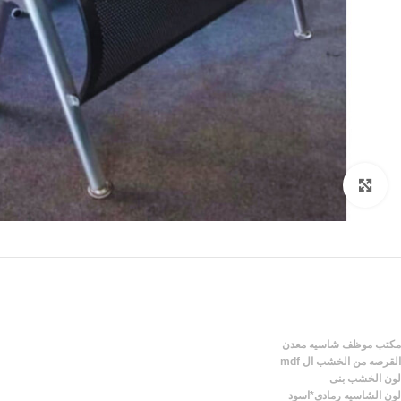
Click to enlarge
مكتب موظف شاسيه معدن
القرصه من الخشب ال mdf
لون الخشب بنى
لون الشاسيه رمادى*اسود