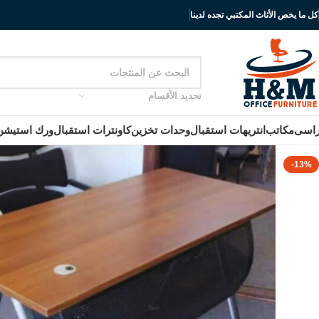
كل ما يخص الأثاث المكتبي تجده لدينا
تحديد الأقسام
اسى
مكاتب
انتريهات استقبال
وحدات تخزين
كاونترات استقبال
ورك استيشن
-13%