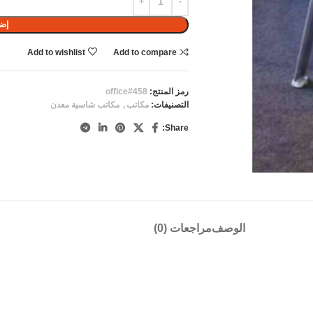
إضا
Add to wishlist
Add to compare
رمز المنتج:
office#458
التصنيفات:
مكاتب
,
مكاتب شاسية معدن
Share:
الوصف
مراجعات (0)