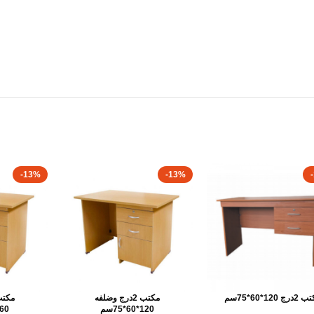
-13%
-13%
رج 120*60*75سم
مكتب 2درج وضلفه
120*60*75سم
160*70*