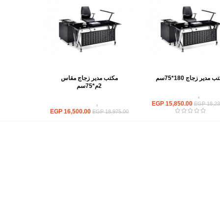
 مدير زجاج 180*75سم
مكتب مدير زجاج مقاس
2م*75سم
مكاتب
,
مكاتب زجاج
15,850.00
EGP
مكاتب
,
مكاتب زجاج
EGP
18,23
EGP
16,500.00
EGP
18,975.00
أهم الأقسام
مكاتب
كراسى
انتريهات استقبال
أثاث اوت دور
ترابيزات اجتماعات وضيافة