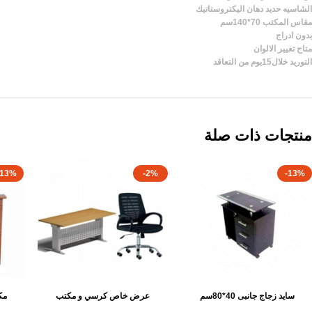
الشاسيه حديد دهان اليكتروستاتيك
مقاس المكتب 70*140سم
بدون ادراج
متاح تغيير الالوان
التوريد خلال15يوم من التعاقد
منتجات ذات صلة
-13%
-2%
-13%
سايد زجاج جانبى 40*80سم
عرض خاص كرسي و مكتب
مكتب 2د