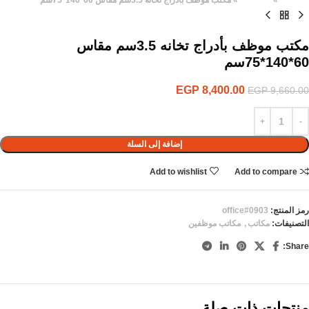
الرئيسية
»
المنتجات
»
مكتب موظف بأدراج تخانه 3.5سم مقاس 60*140*75سم
مكتب موظف بأدراج تخانه 3.5سم مقاس
60*140*75سم
EGP
8,400.00
EGP
9,660.00
إضافة إلى السلة
Add to wishlist
Add to compare
رمز المنتج:
office#0903
التصنيفات:
مكاتب
,
مكاتب موظفين
Share:
منتجات ذات صلة