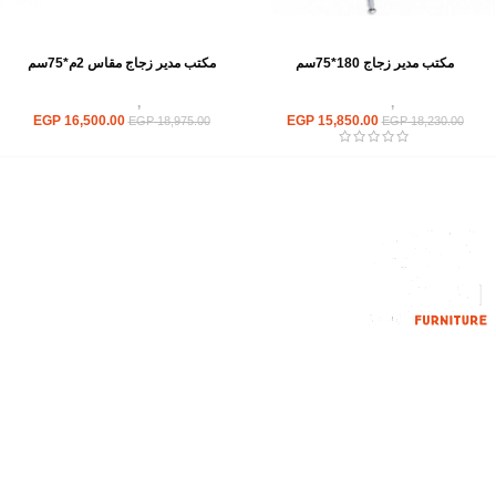
مكتب مدير زجاج 180*75سم
مكتب مدير زجاج مقاس 2م*75سم
مكاتب
,
مكاتب زجاج
مكاتب
,
مكاتب زجاج
EGP
16,500.00
EGP
15,850.00
EGP
18,975.00
EGP
18,230.00
إحدي الشركات الرائدة بمجال الاثاث المكتبي، نعمل بمجال الآثاث منذ عام
2006
محمود فوده، بهتيم، قسم ثان شبرا الخيمة شبرا الخيمه
الهاتف : 201094584537