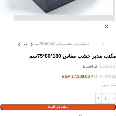
Click to enlarge
الرئيسية
»
المنتجات
»
مكتب مدير خشب مقاس 180*80*75سم
مكتب مدير خشب مقاس 180*80*75سم
(مراجعتين)
EGP
17,200.00
EGP
19,800.00
مكتب مدير
إضافة إلى السلة