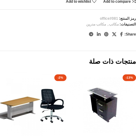
Add to wishlist
Add to compare
رمز المنتج:
office#081
التصنيفات:
مكاتب
,
مكاتب مدرين
Share:
منتجات ذات صلة
-2%
-13%