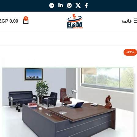
0
قائمة
0.00
EGP
-13%