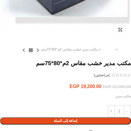
Click to enlarge
الرئيسية
»
المنتجات
»
مكتب مدير خشب مقاس 2م*80*75سم
مكتب مدير خشب مقاس 2م*80*75سم
(مراجعتين)
EGP
19,200.00
EGP
22,080.00
مكتب مدير
إضافة إلى السلة