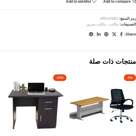
Add to wishlist
Add to compare
رمز المنتج:
office#082
التصنيفات:
مكاتب
,
مكاتب مدرين
Share:
منتجات ذات صلة
-13%
-2%