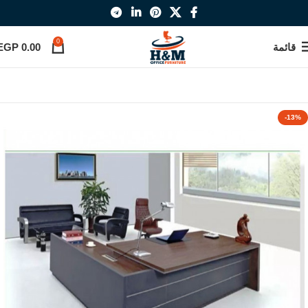
0
قائمة
0.00
EGP
-13%