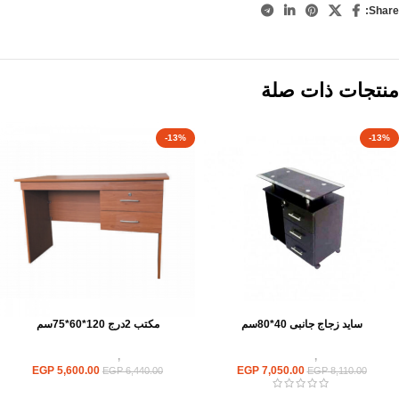
Share:
منتجات ذات صلة
-13%
-13%
سايد زجاج جانبى 40*80سم
مكتب 2درج 120*60*75سم
مكاتب
,
مكاتب زجاج
مكاتب
,
مكاتب موظفين
EGP
5,600.00
EGP
7,050.00
EGP
6,440.00
EGP
8,110.00