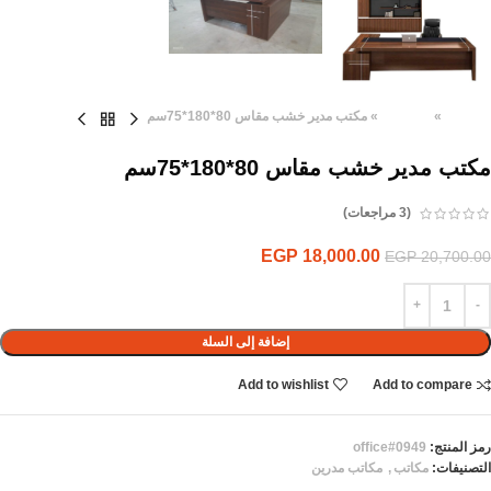
الرئيسية
»
المنتجات
»
مكتب مدير خشب مقاس 80*180*75سم
مكتب مدير خشب مقاس 80*180*75سم
(
3
مراجعات)
EGP
18,000.00
EGP
20,700.00
إضافة إلى السلة
Add to wishlist
Add to compare
رمز المنتج:
office#0949
التصنيفات:
مكاتب
,
مكاتب مدرين