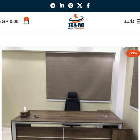
0
قائمة
0.00
EGP
-13%