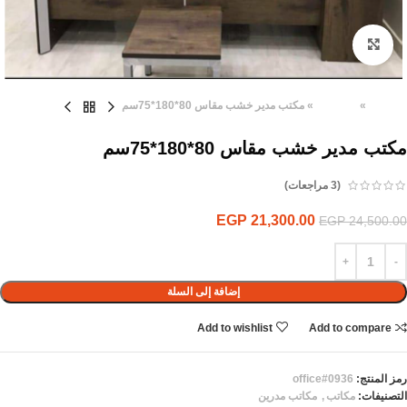
Click to enlarge
الرئيسية
»
المنتجات
»
مكتب مدير خشب مقاس 80*180*75سم
مكتب مدير خشب مقاس 80*180*75سم
(
3
مراجعات)
EGP
21,300.00
EGP
24,500.00
إضافة إلى السلة
Add to wishlist
Add to compare
رمز المنتج:
office#0936
التصنيفات:
مكاتب
,
مكاتب مدرين