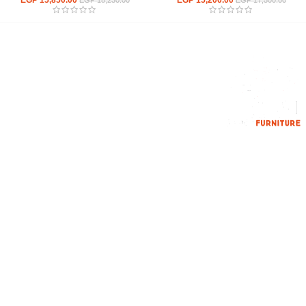
EGP
15,850.00
EGP
15,200.00
EGP
18,230.00
EGP
17,500.00
إحدي الشركات الرائدة بمجال الاثاث المكتبي، نعمل بمجال الآثاث منذ عام
2006
محمود فوده، بهتيم، قسم ثان شبرا الخيمة شبرا الخيمه
الهاتف : 201094584537
الهاتف : 201157394791
hello@hmofficefurniture.com
القائمة الرئيسية
من نحن