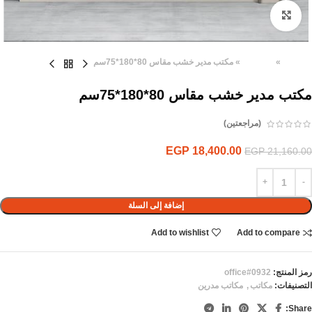
Click to enlarge
الرئيسية
»
المنتجات
»
مكتب مدير خشب مقاس 80*180*75سم
مكتب مدير خشب مقاس 80*180*75سم
(مراجعتين)
EGP
18,400.00
EGP
21,160.00
إضافة إلى السلة
Add to wishlist
Add to compare
رمز المنتج:
office#0932
التصنيفات:
مكاتب
,
مكاتب مدرين
Share: