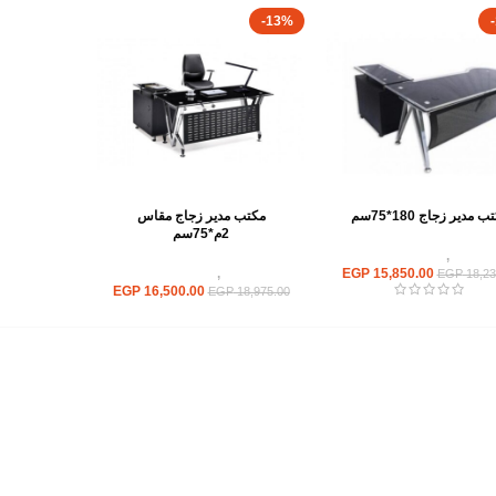
-13%
 مدير زجاج 180*75سم
مكتب مدير زجاج مقاس
2م*75سم
مكاتب
,
مكاتب زجاج
15,850.00
EGP
مكاتب
,
مكاتب زجاج
EGP
18,23
EGP
16,500.00
EGP
18,975.00
أهم الأقسام
مكاتب
كراسى
انتريهات استقبال
أثاث اوت دور