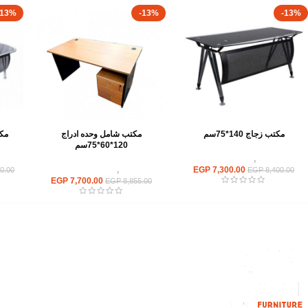
-13%
-13%
-13%
مكتب زجاج 140*75سم
مكتب شامل وحده ادراج
مكتب
120*60*75سم
مكاتب
,
مكاتب زجاج
7,300.00
EGP
مكاتب
,
مكاتب موظفين
0.00
EGP
8,400.00
EGP
7,700.00
EGP
8,855.00
القائمة الرئيسية
من نحن
المتجر
اتصل بنا