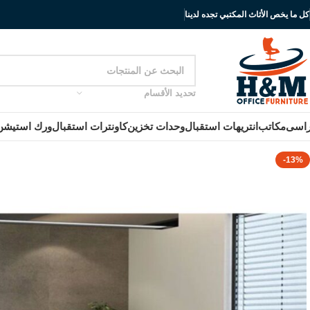
كل ما يخص الأثاث المكتبي تجده لدينا
تحديد الأقسام
اسى
مكاتب
انتريهات استقبال
وحدات تخزين
كاونترات استقبال
ورك استيشن
-13%