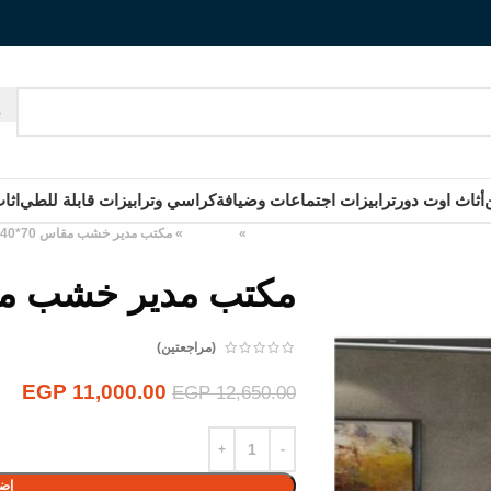
أثاث اوت دور
ترابيزات اجتماعات وضيافة
كراسي وترابيزات قابلة للطي
اثا
الرئيسية
»
المنتجات
»
مكتب مدير خشب مقاس 70*140*75سم
مكتب مدير خشب مقاس 70*40
(مراجعتين)
EGP
11,000.00
EGP
12,650.00
إضا