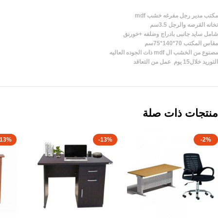
مكتب مدير رجل مفرغه خشب mdf
تخانه القرصه والرجل 3.5سم
شامل سايد جانبى بادراج وضلفه +خورنق
مقاس المكتب 70*140*75سم
مصنوع من الخشب ال mdf ذات الجوده العاليه
التوريد خلال15 يوم عمل من التعاقد
منتجات ذات صلة
-13%
-13%
-2%