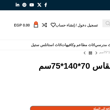
0
تسجيل دخول / إنشاء حساب
0.00
EGP
ث مدرسي
اثاث مطاعم وكافيهات
اثاث استانلس ستيل
1*75سم
فة إلى السلة