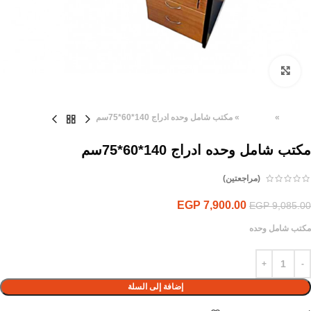
Click to enlarge
الرئيسية
»
المنتجات
»
مكتب شامل وحده ادراج 140*60*75سم
مكتب شامل وحده ادراج 140*60*75سم
(مراجعتين)
EGP
7,900.00
EGP
9,085.00
مكتب شامل وحده
إضافة إلى السلة