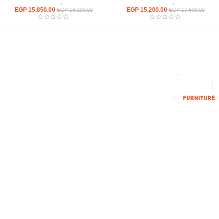
مكاتب
,
مكاتب زجاج
مكاتب
,
مكاتب زجاج
EGP
15,850.00
EGP
15,200.00
EGP
18,230.00
EGP
17,500.00
إحدي الشركات الرائدة بمجال الاثاث المكتبي، نعمل بمجال الآثاث منذ عام
2006
محمود فوده، بهتيم، قسم ثان شبرا الخيمة شبرا الخيمه
الهاتف : 201094584537
الهاتف : 201157394791
hello@hmofficefurniture.com
القائمة الرئيسية