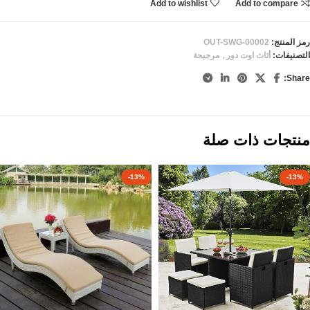
Add to wishlist
Add to compare
رمز المنتج:
OUT-SWG-00002
التصنيفات:
أثاث اوت دور
,
مرجيحة
Share:
منتجات ذات صلة
-13%
-13%