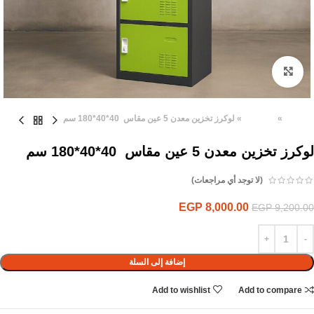
Click to enlarge
الرئيسية
»
المنتجات
»
لوكرز تخزين معدن 5 عين مقاس 40*40*180 سم
لوكرز تخزين معدن 5 عين مقاس 40*40*180 سم
(لا توجد أي مراجعات)
EGP
8,000.00
EGP
9,200.00
إضافة إلى السلة
Add to wishlist
Add to compare