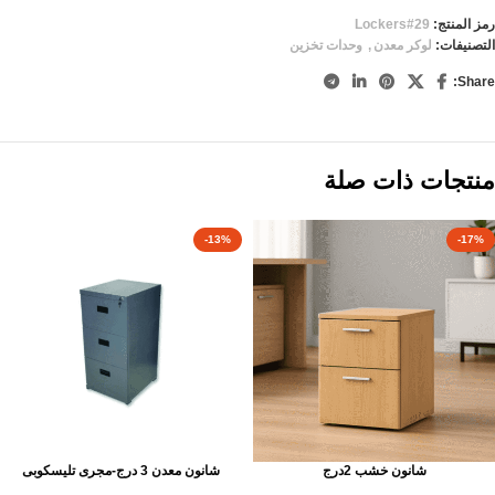
رمز المنتج:
Lockers#29
التصنيفات:
لوكر معدن
,
وحدات تخزين
Share:
منتجات ذات صلة
-13%
-17%
شانون خشب 2درج
شانون معدن 3 درج-مجرى تليسكوبى