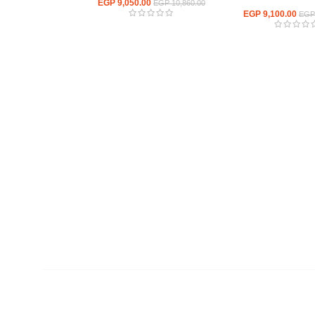
خشب
9,050.00
EGP
EGP
10,860.00
EGP
9,100.00
EGP
روابط سريعة