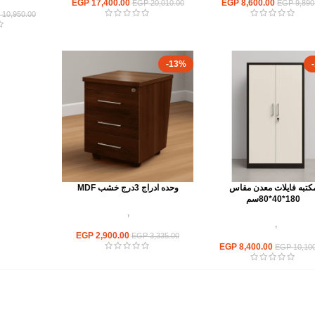
EGP
17,400.00
EGP
8,600.00
EGP
20,010.00
EGP
9,890
10,950.00
-13%
كتبه فايلات معدن مقاس
وحده ادراج 3درج خشب MDF
180*40*80سم
وحدات تخزين
,
شانون خشب
دات تخزين
,
مكتبات فايلات
ووحدات ادراج
معدن
2,900.00
EGP
EGP
3,335.00
EGP
8,400.00
EGP
10,100
أهم الأقسام