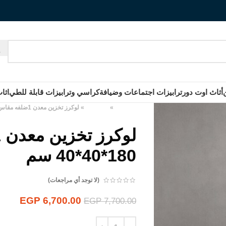
أثاث اوت دور
ترابيزات اجتماعات وضيافة
كراسي وترابيزات قابلة للطي
اثا
الرئيسية
»
المنتجات
»
لوكرز تخزين معدن 1ضلفه مقاس 180*40*40 سم
180*40*40 سم
(لا توجد أي مراجعات)
EGP
6,700.00
EGP
7,700.00