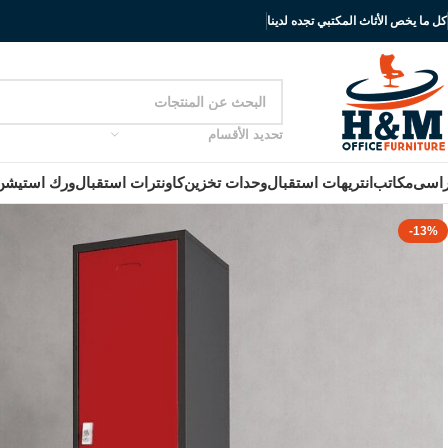
كل ما يخص الأثاث المكتبي تجده لدينا
تحديد الأقسام
اسى
مكاتب
انتريهات استقبال
وحدات تخزين
كاونترات استقبال
ورك استيشن
-13%