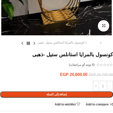
Click to enlarge
الرئيسية
»
المنتجات
»
كونسول بالمرايا استانلس ستيل -ذهبى
كونسول بالمرايا استانلس ستيل -ذهبى
(لا توجد أي مراجعات)
EGP
20,600.00
EGP
23,700.00
إضافة إلى السلة
Add to wishlist
Add to compare