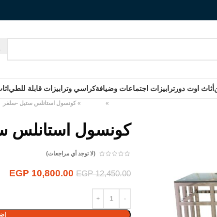
أثاث اوت دور
ترابيزات اجتماعات وضيافة
كراسي وترابيزات قابلة للطي
اثا
الرئيسية
»
المنتجات
»
كونسول استانلس ستيل -سلفر
كونسول استانلس س
(لا توجد أي مراجعات)
EGP
10,800.00
EGP
12,450.00
إضا