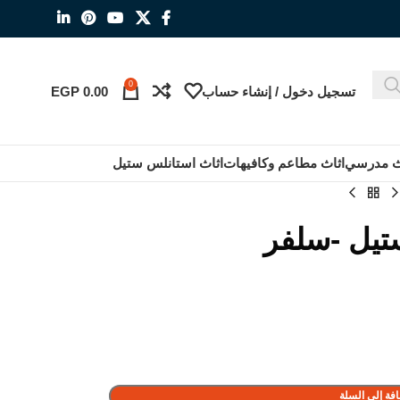
0
تسجيل دخول / إنشاء حساب
0.00
EGP
ث مدرسي
اثاث مطاعم وكافيهات
اثاث استانلس ستيل
تيل -سلفر
فة إلى السلة