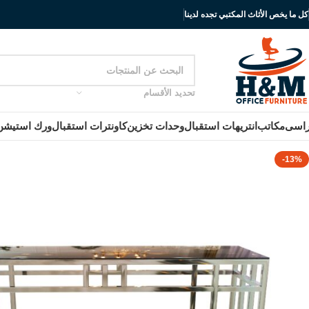
كل ما يخص الأثاث المكتبي تجده لدينا
تحديد الأقسام
اسى
مكاتب
انتريهات استقبال
وحدات تخزين
كاونترات استقبال
ورك استيشن
-13%