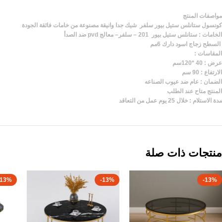
مواصفات المنتج
كونسول ستانلس ستيل بيور سلفر شيك جدا وانيقة مصنوعة من خامات فائقة الجودة
الخامات : ستانلس ستيل بيور 201 – سلفر– معالج pvd ضد الصدأ
السطح زجاج اسود دارك 6مم
المقاسات :
عرض : 40 *120سم
الارتفاع : 90 سم
الضمان : عام ضد عيوب الصناعه
المنتج متاح عند الطلب
مدة الاستلام : خلال 25 يوم عمل من التعاقد
منتجات ذات صلة
-13%
-13%
-13%