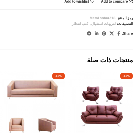
Add to wishlist
Add to compare
رمز المنتج:
Metal sofa#218
التصنيفات:
انتريهات استقبال
,
كنب انتظار
Share:
منتجات ذات صلة
-13%
-13%