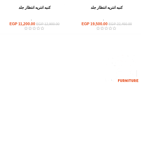
كنبه انتريه انتظار جلد
كنبه انتريه انتظار جلد
انتريهات استقبال
,
انتريه مكتبى
انتريهات استقبال
,
انتريه مكتبى
EGP
11,200.00
EGP
19,500.00
EGP
12,900.00
EGP
22,450.00
إحدي الشركات الرائدة بمجال الاثاث المكتبي، نعمل بمجال الآثاث منذ عام
2006
محمود فوده، بهتيم، قسم ثان شبرا الخيمة شبرا الخيمه
الهاتف : 201094584537
الهاتف : 201157394791
hello@hmofficefurniture.com