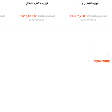
فوتيه انتظار جلد
فوتيه مكتب انتظار
انتريهات استقبال
,
انتريه مكتبى
انتريهات استقبال
,
انتريه مكتبى
انت
EGP
7,000.00
EGP
7,750.00
0.00
EGP
8,050.00
EGP
8,915.00
القائمة الرئيسية
من نحن
المتجر
اتصل بنا
إحدي الشركات الرائدة بمجال الاثاث المكتبي،
نعمل بمجال الآثاث منذ عام 2006
محمود فوده، بهتيم، قسم ثان شبرا الخيمة شبرا
الخيمه
الهاتف : 201094584537
الهاتف : 201157394791