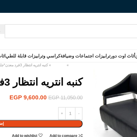
أثاث اوت دور
ترابيزات اجتماعات وضيافة
كراسي وترابيزات قابلة للطي
اثا
الرئيسية
»
المنتجات
»
كنبه انتريه انتظار 3فرد معدن*جلد
كنبه انتريه انتظار 3فرد معدن*جلد
EGP
9,600.00
EGP
11,050.00
إضا
Add to wishlist
Add to compare