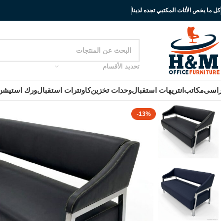
كل ما يخص الأثاث المكتبي تجده لدينا
تحديد الأقسام
اسى
مكاتب
انتريهات استقبال
وحدات تخزين
كاونترات استقبال
ورك استيشن
-13%