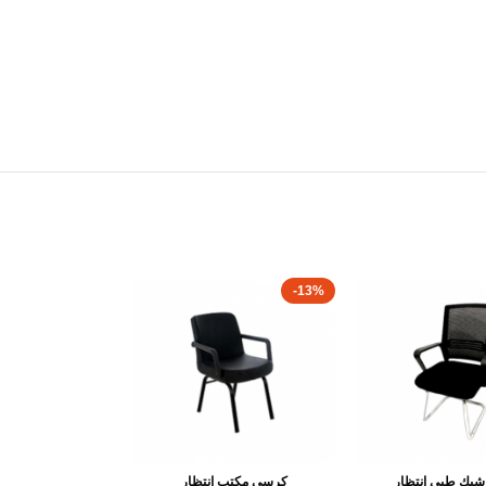
-13%
بك طبى انتظار
كرسى مكتب انتظار