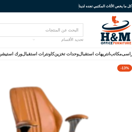
كل ما يخص الأثاث المكتبي تجده لدينا
تحديد الأقسام
اسى
مكاتب
انتريهات استقبال
وحدات تخزين
كاونترات استقبال
ورك استيشن
-13%