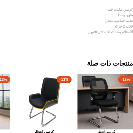
كرسي مكتب جلد
ظهر وسط
نجمه خماسيه معدن
قلاب 2 حركه
الاستلام بعد التعاقد خلال 20يوم
منتجات ذات صلة
-13%
-13%
-13%
كرسى انتظار
كرسى انتظار