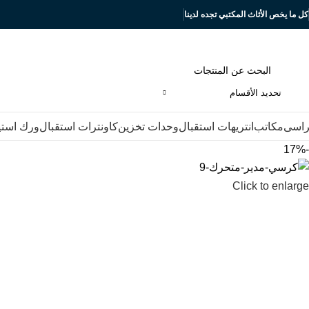
كل ما يخص الأثاث المكتبي تجده لدينا
تحديد الأقسام
اسى
مكاتب
انتريهات استقبال
وحدات تخزين
كاونترات استقبال
ورك است
-17%
Click to enlarge