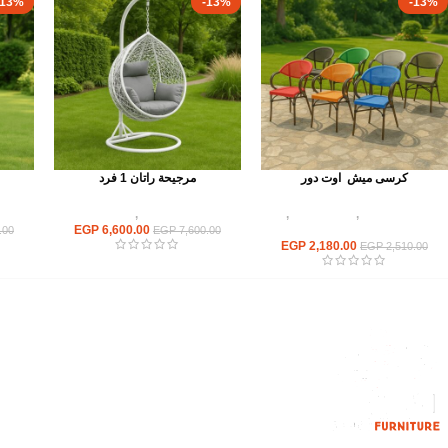
-13%
-13%
-13%
كرسى ميش اوت دور
مرجيحة راتان 1 فرد
أثاث اوت دور
,
كراسى راتان
,
أثاث اوت دور
,
مرجيحة
كراسى مطاعم وكافيهات
6,600.00
EGP
.00
EGP
7,600.00
EGP
2,180.00
EGP
2,510.00
القائمة الرئيسية
من نحن
المتجر
اتصل بنا