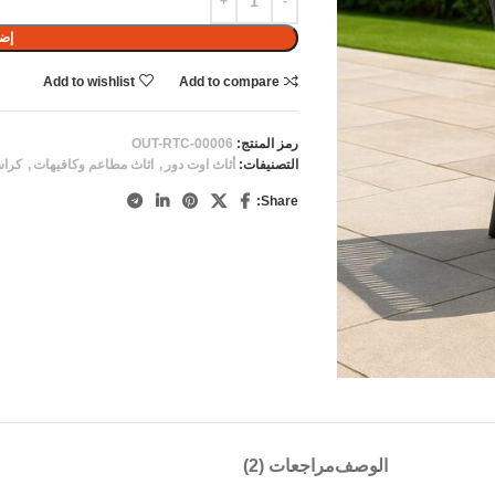
إضا
Add to wishlist
Add to compare
رمز المنتج:
OUT-RTC-00006
التصنيفات:
أثاث اوت دور
,
اثاث مطاعم وكافيهات
,
كراس
Share:
الوصف
مراجعات (2)