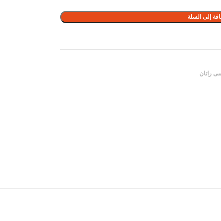
فة إلى السلة
ى راتان