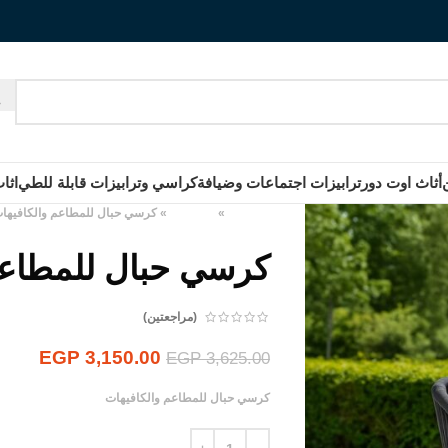
أثاث اوت دور
ترابيزات اجتماعات وضيافة
كراسي وترابيزات قابلة للطي
اثا
الرئيسية
»
المنتجات
»
كرسي حبال للمطاعم والكافيها
كرسي حبال للمطاعم
(مراجعتين)
EGP
3,150.00
EGP
3,625.00
كرسي حبال للمطاعم والكافيهات