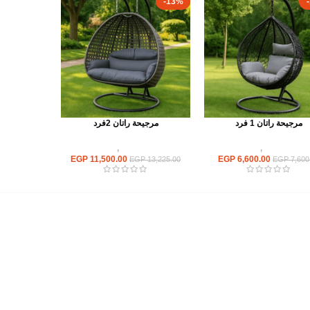
-13%
مرجيحة راتان 1 فرد
مرجيحة راتان 2فرد
أثاث اوت دور
,
مرجيحة
أثاث اوت دور
,
مرجيحة
EGP
11,500.00
EGP
6,600.00
EGP
13,225.00
EGP
7,600
أهم الأقسام
مكاتب
كراسى
انتريهات استقبال
أثاث اوت دور
ترابيزات اجتماعات وضيافة