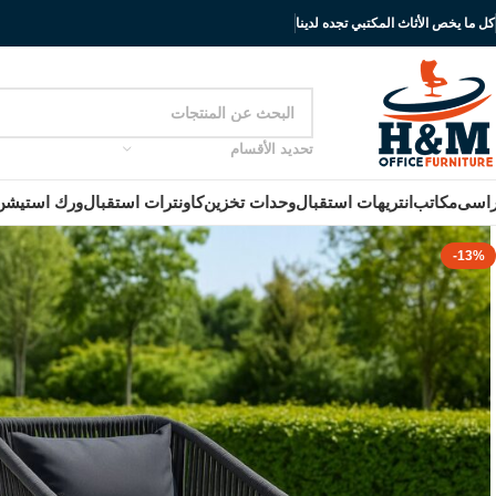
كل ما يخص الأثاث المكتبي تجده لدينا
تحديد الأقسام
اسى
مكاتب
انتريهات استقبال
وحدات تخزين
كاونترات استقبال
ورك استيشن
-13%