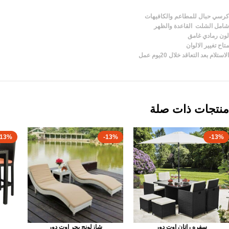
كرسي حبال للمطاعم والكافيهات
شامل الشلت القاعدة والظهر
لون رمادي غامق
متاح تغيير الالوان
الاستلام بعد التعاقد خلال 20يوم عمل
منتجات ذات صلة
-13%
-13%
-13%
سفره راتان اوت دور
شازلونج بحر اوت دور