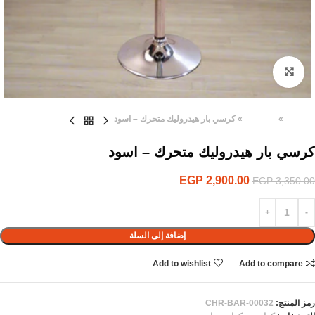
Click to enlarge
الرئيسية
»
المنتجات
»
كرسي بار هيدروليك متحرك – اسود
كرسي بار هيدروليك متحرك – اسود
EGP
2,900.00
EGP
3,350.00
إضافة إلى السلة
Add to wishlist
Add to compare
رمز المنتج:
CHR-BAR-00032