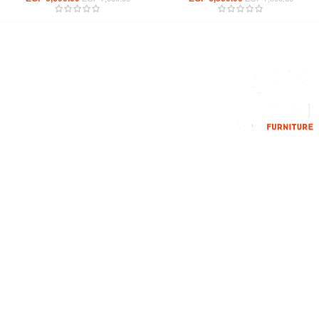
إحدي الشركات الرائدة بمجال الاثاث المكتبي، نعمل بمجال الآثاث منذ عام
2006
محمود فوده، بهتيم، قسم ثان شبرا الخيمة شبرا الخيمه
الهاتف : 201094584537
الهاتف : 201157394791
hello@hmofficefurniture.com
القائمة الرئيسية
من نحن