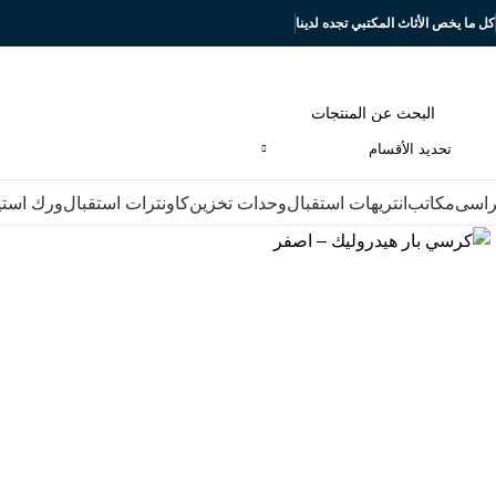
كل ما يخص الأثاث المكتبي تجده لدينا
تحديد الأقسام
اسى
مكاتب
انتريهات استقبال
وحدات تخزين
كاونترات استقبال
ورك است
Click to enlarge
-13%