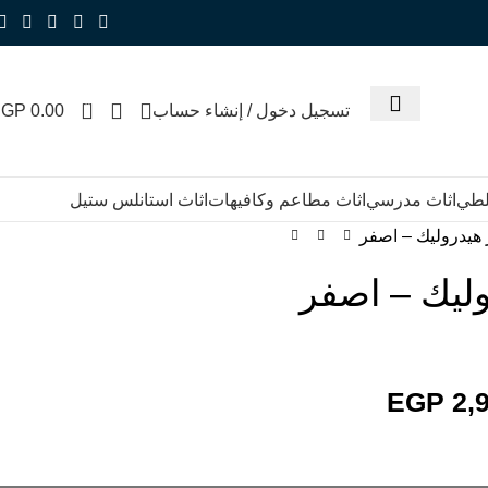
0
تسجيل دخول / إنشاء حساب
0.00
EGP
للطي
اثاث مدرسي
اثاث مطاعم وكافيهات
اثاث استانلس ستيل
هيدروليك – اصفر
ليك – اصفر
EGP
2,9