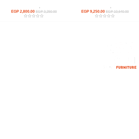
كراسى
,
كراسى انتظار
كراسى
,
كراسى انتظار
EGP
2,800.00
EGP
9,250.00
EGP
3,250.00
EGP
10,640.00
إحدي الشركات الرائدة بمجال الاثاث المكتبي، نعمل بمجال الآثاث منذ عام
2006
محمود فوده، بهتيم، قسم ثان شبرا الخيمة شبرا الخيمه
الهاتف : 201094584537
الهاتف : 201157394791
hello@hmofficefurniture.com
القائمة الرئيسية