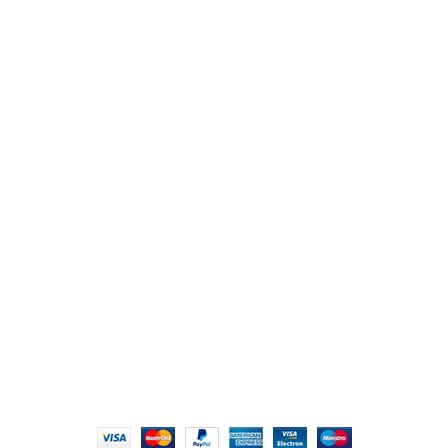
من نحن
المتجر
اتصل بنا
أهم الأقسام
مكاتب
كراسى
انتريهات استقبال
أثاث اوت دور
ترابيزات اجتماعات وضيافة
روابط سريعة
سياسة الخصوصية
سياسية التوصيل والاسترجاع
الشروط والأحكام
إتمام الطلب
الشروط والأحكام
All Rights Reserved
2022 hmofficefurniture