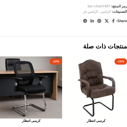
رمز المنتج:
bar-chair#487
التصنيفات:
كراسى
,
كراسي بار
Share:
منتجات ذات صلة
-13%
-13%
كرسى انتظار
كرسى انتظار