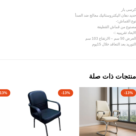
كرسى بار
حديد دهان اليكتروستاتيك معالج ضد الصدأ
نوع القماش:-
مصنوع من قماش القطيفة
الابعاد تقريبيه :-
العرض 50 سم – الارتفاع 103 سم
التوريد بعد التعاقد خلال 15يوم
منتجات ذات صلة
-13%
-13%
-13%