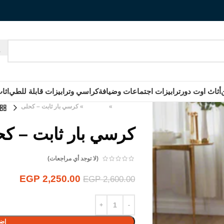
أثاث اوت دور
ترابيزات اجتماعات وضيافة
كراسي وترابيزات قابلة للطي
اثا
الرئيسية
»
المنتجات
»
كرسي بار ثابت – كحلى
كرسي بار ثابت – ك
(لا توجد أي مراجعات)
EGP
2,250.00
EGP
2,600.00
إضا