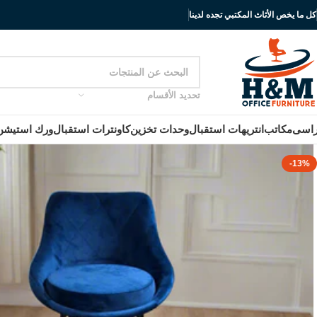
كل ما يخص الأثاث المكتبي تجده لدينا
تحديد الأقسام
اسى
مكاتب
انتريهات استقبال
وحدات تخزين
كاونترات استقبال
ورك استيشن
-13%