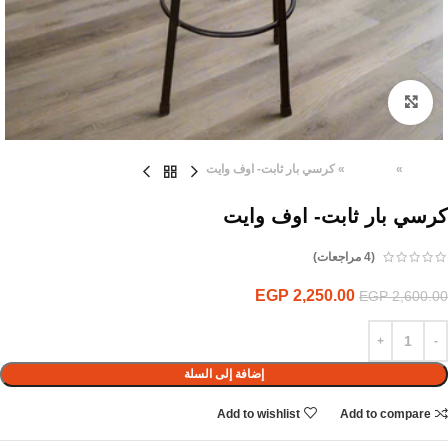
Click to enlarge
الرئيسية
»
المنتجات
»
كرسي بار ثابت- اوف وايت
كرسي بار ثابت- اوف وايت
(
4
مراجعات)
EGP
2,250.00
EGP
2,600.00
إضافة إلى السلة
Add to wishlist
Add to compare