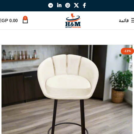
0
قائمة
0.00
EGP
-13%