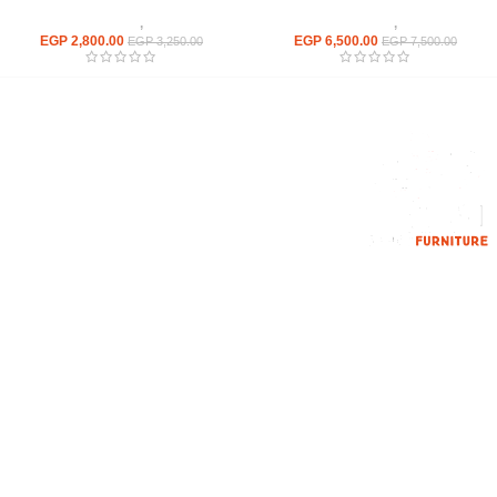
كراسى
,
كراسى انتظار
كراسى
,
كراسى انتظار
EGP
2,800.00
EGP
6,500.00
EGP
3,250.00
EGP
7,500.00
إحدي الشركات الرائدة بمجال الاثاث المكتبي، نعمل بمجال الآثاث منذ عام
2006
محمود فوده، بهتيم، قسم ثان شبرا الخيمة شبرا الخيمه
الهاتف : 201094584537
الهاتف : 201157394791
hello@hmofficefurniture.com
القائمة الرئيسية