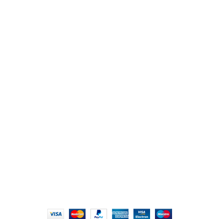
من نحن
المتجر
اتصل بنا
أهم الأقسام
مكاتب
كراسى
انتريهات استقبال
أثاث اوت دور
ترابيزات اجتماعات وضيافة
روابط سريعة
سياسة الخصوصية
سياسية التوصيل والاسترجاع
الشروط والأحكام
إتمام الطلب
الشروط والأحكام
All Rights Reserved
2022 hmofficefurniture