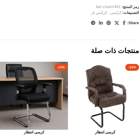
رمز المنتج:
bar-chair#491
التصنيفات:
كراسى
,
كراسي بار
Share:
منتجات ذات صلة
-13%
-13%
كرسى انتظار
كرسى انتظار