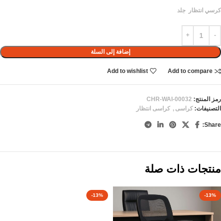
كرسي انتظار جلد
إضافة إلى السلة
Add to wishlist
Add to compare
رمز المنتج:
CHR-WAI-00032
التصنيفات:
كراسى
,
كراسى انتظار
Share:
منتجات ذات صلة
-13%
-13%