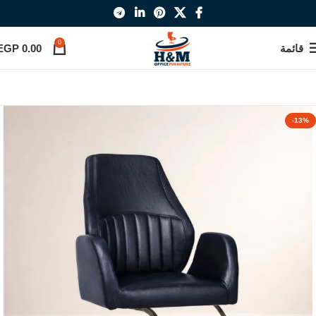
0
قائمة
0.00
EGP
-13%