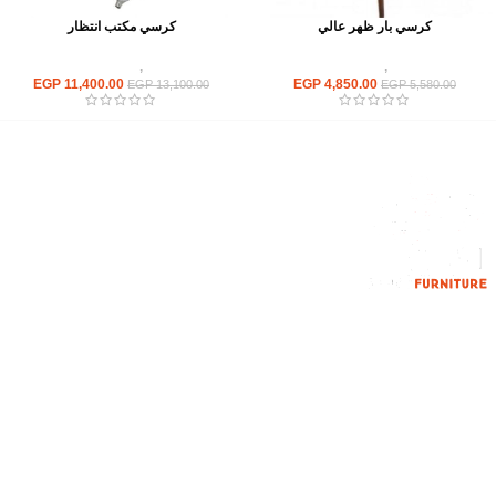
كرسي بار ظهر عالي
كرسي مكتب انتظار
كراسى
,
كراسي بار
كراسى
,
كراسى انتظار
EGP
11,400.00
EGP
4,850.00
EGP
13,100.00
EGP
5,580.00
إحدي الشركات الرائدة بمجال الاثاث المكتبي، نعمل بمجال الآثاث منذ عام
2006
محمود فوده، بهتيم، قسم ثان شبرا الخيمة شبرا الخيمه
الهاتف : 201094584537
الهاتف : 201157394791
hello@hmofficefurniture.com