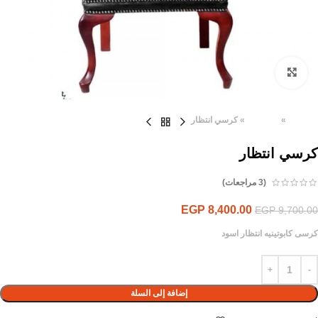
Click to enlarge
الرئيسية
»
المنتجات
»
كرسي انتظار
كرسي انتظار
(
3
مراجعات)
EGP
8,400.00
EGP
9,700.00
كرسى كابوتينيه انتظار اسود
إضافة إلى السلة