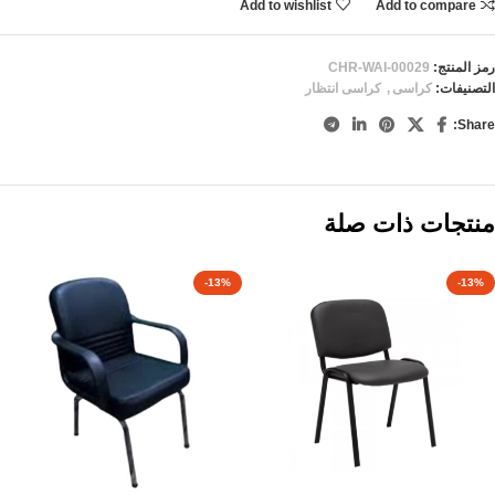
Add to wishlist
Add to compare
رمز المنتج:
CHR-WAI-00029
التصنيفات:
كراسى
,
كراسى انتظار
Share:
منتجات ذات صلة
-13%
-13%