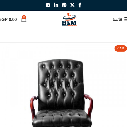
0
قائمة
0.00
EGP
-13%