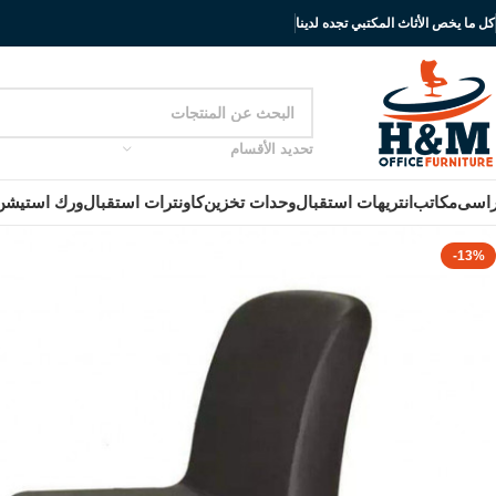
كل ما يخص الأثاث المكتبي تجده لدينا
تحديد الأقسام
اسى
مكاتب
انتريهات استقبال
وحدات تخزين
كاونترات استقبال
ورك استيشن
-13%