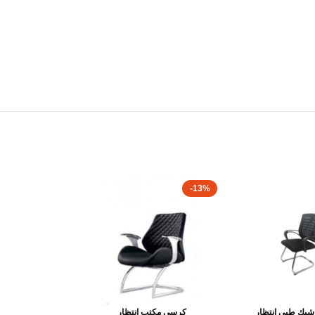
-13%
بك طبى انتظار
كرسى مكتب انتظار