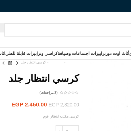
أثاث اوت دور
ترابيزات اجتماعات وضيافة
كراسي وترابيزات قابلة للطي
اثا
الرئيسية
»
المنتجات
»
كرسي انتظار جلد
كرسي انتظار جلد
(
3
مراجعات)
EGP
2,450.00
EGP
2,820.00
كرسى مكتب انتظار فوم