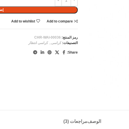
إضا
Add to wishlist
Add to compare
رمز المنتج:
CHR-WAI-00036
التصنيفات:
كراسى
,
كراسى انتظار
Share:
الوصف
مراجعات (3)