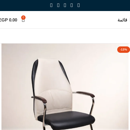
0
قائمة
0.00
EGP
-13%