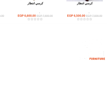
كرسي انتظار
كرسي انتظار
كراسى
,
كراسى انتظار
كراسى
,
كراسى انتظار
EGP
6,600.00
EGP
6,500.00
.00
EGP
7,600.00
EGP
7,500.00
القائمة الرئيسية
من نحن
المتجر
اتصل بنا
إحدي الشركات الرائدة بمجال الاثاث المكتبي،
نعمل بمجال الآثاث منذ عام 2006
محمود فوده، بهتيم، قسم ثان شبرا الخيمة شبرا
الخيمه
الهاتف : 201094584537
الهاتف : 201157394791