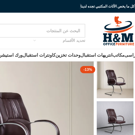
كل ما يخص الأثاث المكتبي تجده لدينا
تحديد الأقسام
اسى
مكاتب
انتريهات استقبال
وحدات تخزين
كاونترات استقبال
ورك استيشن
-13%