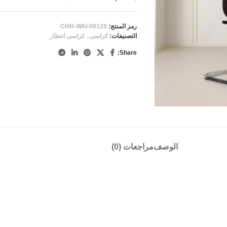
رمز المنتج:
CHR-WAI-00129
التصنيفات:
كراسى
,
كراسى انتظار
Share:
الوصف
مراجعات (0)