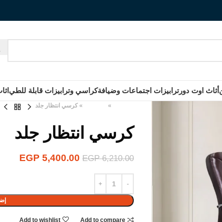
أثاث اوت دور
ترابيزات اجتماعات وضيافة
كراسي وترابيزات قابلة للطي
اثا
الرئيسية
»
المنتجات
»
كرسي انتظار جلد
كرسي انتظار جلد
EGP
5,400.00
EGP
6,210.00
إضا
Add to wishlist
Add to compare