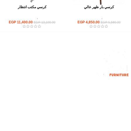
كرسي بار ظهر عالي
كرسي مكتب انتظار
كراسى
,
كراسي بار
كراسى
,
كراسى انتظار
EGP
11,400.00
EGP
4,850.00
EGP
13,100.00
EGP
5,580.00
إحدي الشركات الرائدة بمجال الاثاث المكتبي، نعمل بمجال الآثاث منذ عام
2006
محمود فوده، بهتيم، قسم ثان شبرا الخيمة شبرا الخيمه
الهاتف : 201094584537
الهاتف : 201157394791
hello@hmofficefurniture.com