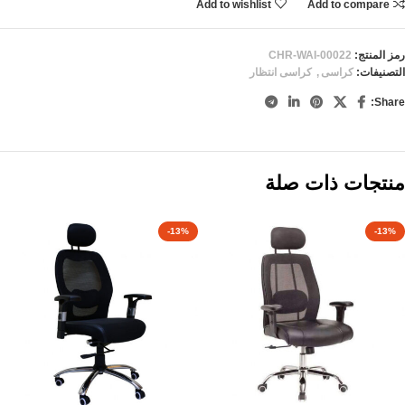
Add to wishlist
Add to compare
رمز المنتج:
CHR-WAI-00022
التصنيفات:
كراسى
,
كراسى انتظار
Share:
منتجات ذات صلة
-13%
-13%