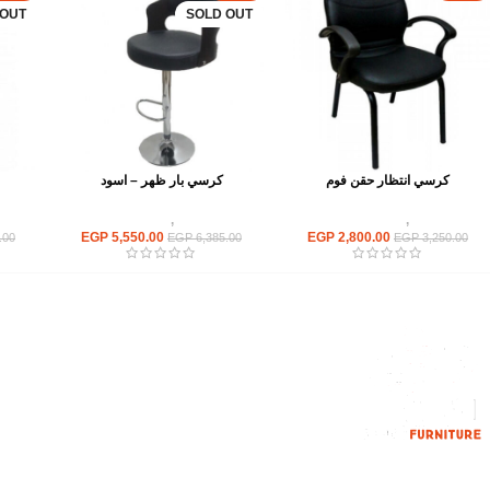
 OUT
SOLD OUT
كرسي انتظار حقن فوم
كرسي بار ظهر – اسود
كراسى
,
كراسى انتظار
كراسى
,
كراسي بار
EGP
5,550.00
EGP
2,800.00
.00
EGP
6,385.00
EGP
3,250.00
القائمة الرئيسية
من نحن
المتجر
اتصل بنا