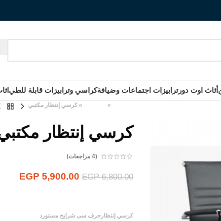
أثاث اوت دور
ترابيزات اجتماعات وضيافة
كراسي وترابيزات قابلة للطي
اثا
الرئيسية
»
المنتجات
»
كرسي إنتظار مكتبي
كرسي إنتظار مكتبي
(
4
مراجعات)
EGP
5,900.00
EGP
6,800.00
كرسي إنتظارحرف سى شرايح مستورد