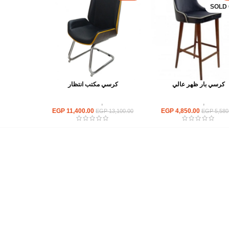
SOLD
كرسي بار ظهر عالي
كرسي مكتب انتظار
كراسى
,
كراسي بار
كراسى
,
كراسى انتظار
EGP
11,400.00
EGP
4,850.00
EGP
13,100.00
EGP
5,580
أهم الأقسام
مكاتب
كراسى
انتريهات استقبال
أثاث اوت دور
ترابيزات اجتماعات وضيافة