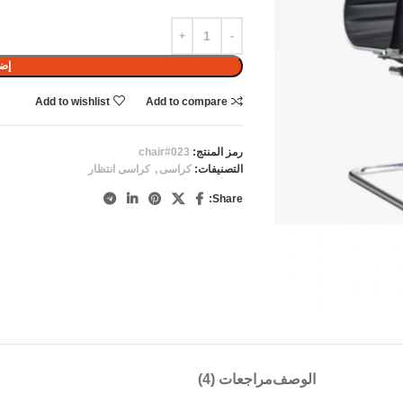
إضا
Add to wishlist
Add to compare
رمز المنتج:
chair#023
التصنيفات:
كراسى
,
كراسى انتظار
Share:
الوصف
مراجعات (4)