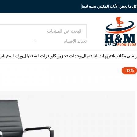
كل ما يخص الأثاث المكتبي تجده لدينا
تحديد الأقسام
اسى
مكاتب
انتريهات استقبال
وحدات تخزين
كاونترات استقبال
ورك استيشن
-13%