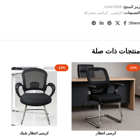
رمز المنتج:
chair#068
التصنيفات:
كراسى
,
كراسى متحركة
Share:
منتجات ذات صلة
-13%
-13%
كرسى انتظار
كرسى انتظار شبك