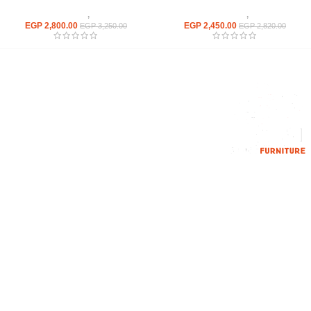
كراسى
,
كراسى انتظار
كراسى
,
كراسى انتظار
EGP
2,800.00
EGP
2,450.00
EGP
3,250.00
EGP
2,820.00
إحدي الشركات الرائدة بمجال الاثاث المكتبي، نعمل بمجال الآثاث منذ عام
2006
محمود فوده، بهتيم، قسم ثان شبرا الخيمة شبرا الخيمه
الهاتف : 201094584537
الهاتف : 201157394791
hello@hmofficefurniture.com
القائمة الرئيسية