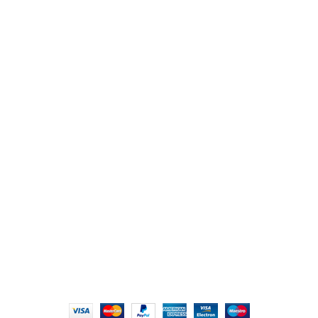
من نحن
المتجر
اتصل بنا
أهم الأقسام
مكاتب
كراسى
انتريهات استقبال
أثاث اوت دور
ترابيزات اجتماعات وضيافة
روابط سريعة
سياسة الخصوصية
سياسية التوصيل والاسترجاع
الشروط والأحكام
إتمام الطلب
الشروط والأحكام
All Rights Reserved
2022 hmofficefurniture