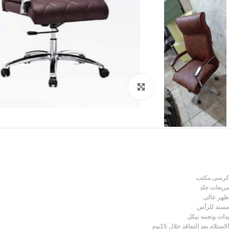
Click to enlarge
كرسى مكتب
مربعات جلد
ظهر عالى
مسند للرأس
يدات ونجمه نيكل
الاستلام بعد التعاقد خلال 15يوم