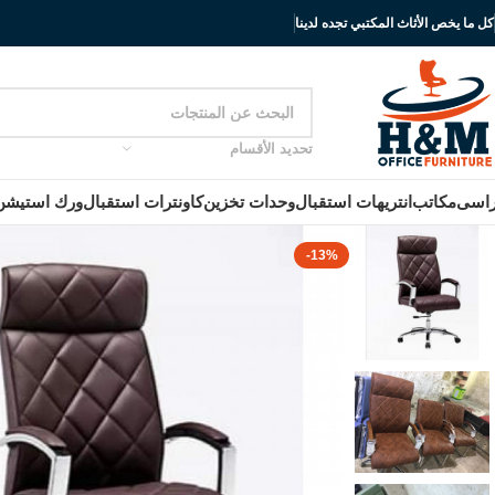
كل ما يخص الأثاث المكتبي تجده لدينا
تحديد الأقسام
اسى
مكاتب
انتريهات استقبال
وحدات تخزين
كاونترات استقبال
ورك استيشن
-13%