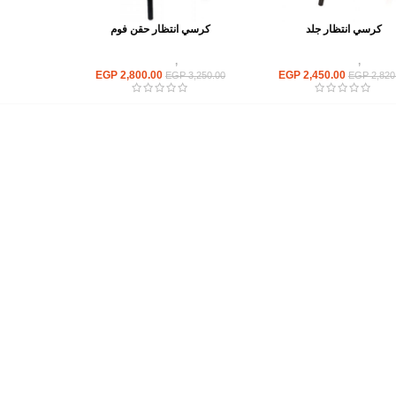
كرسي انتظار جلد
كرسي انتظار حقن فوم
كراسى
,
كراسى انتظار
كراسى
,
كراسى انتظار
EGP
2,800.00
EGP
2,450.00
EGP
3,250.00
EGP
2,820
أهم الأقسام
مكاتب
كراسى
انتريهات استقبال
أثاث اوت دور
ترابيزات اجتماعات وضيافة