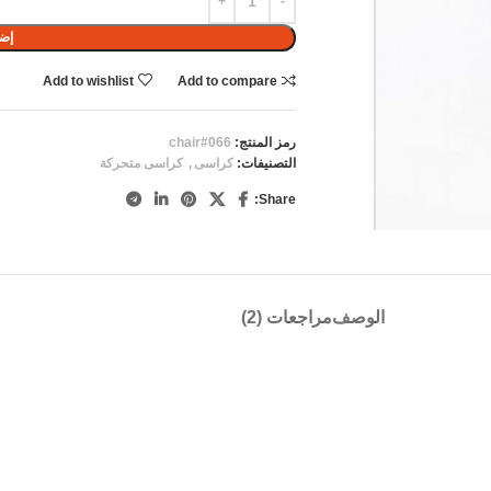
إضا
Add to wishlist
Add to compare
رمز المنتج:
chair#066
التصنيفات:
كراسى
,
كراسى متحركة
Share:
الوصف
مراجعات (2)