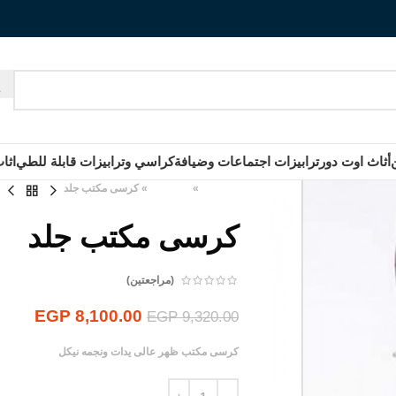
أثاث اوت دور
ترابيزات اجتماعات وضيافة
كراسي وترابيزات قابلة للطي
اثا
الرئيسية
»
المنتجات
»
كرسى مكتب جلد
كرسى مكتب جلد
(مراجعتين)
EGP
8,100.00
EGP
9,320.00
كرسى مكتب ظهر عالى يدات ونجمه نيكل