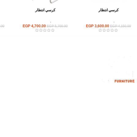
كرسي انتظار
كرسي انتظار
كراسى
,
كراسى انتظار
كراسى
,
كراسى انتظار
EGP
4,700.00
EGP
3,600.00
.00
EGP
5,700.00
EGP
4,150.00
القائمة الرئيسية
من نحن
المتجر
اتصل بنا
إحدي الشركات الرائدة بمجال الاثاث المكتبي،
نعمل بمجال الآثاث منذ عام 2006
محمود فوده، بهتيم، قسم ثان شبرا الخيمة شبرا
الخيمه
الهاتف : 201094584537
الهاتف : 201157394791