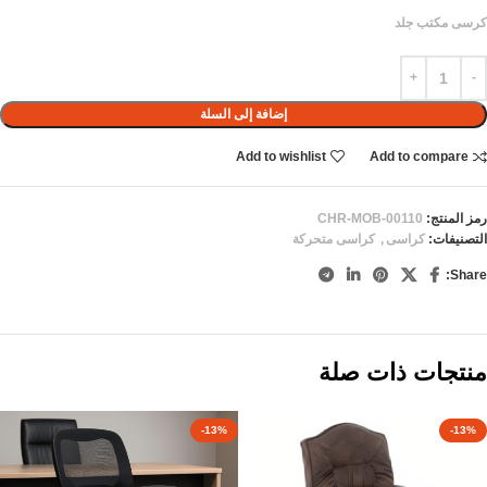
كرسى مكتب جلد
إضافة إلى السلة
Add to wishlist
Add to compare
رمز المنتج:
CHR-MOB-00110
التصنيفات:
كراسى
,
كراسى متحركة
Share:
منتجات ذات صلة
-13%
-13%