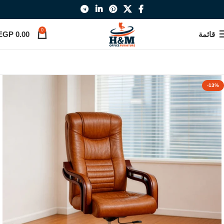
0
قائمة
0.00
EGP
-13%