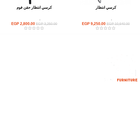
كرسي انتظار
كرسي انتظار حقن فوم
كراسى
,
كراسى انتظار
كراسى
,
كراسى انتظار
EGP
2,800.00
EGP
9,250.00
EGP
3,250.00
EGP
10,640.00
إحدي الشركات الرائدة بمجال الاثاث المكتبي، نعمل بمجال الآثاث منذ عام
2006
محمود فوده، بهتيم، قسم ثان شبرا الخيمة شبرا الخيمه
الهاتف : 201094584537
الهاتف : 201157394791
hello@hmofficefurniture.com