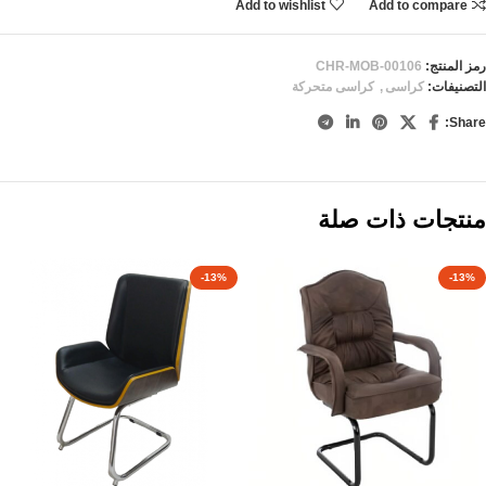
Add to wishlist
Add to compare
رمز المنتج:
CHR-MOB-00106
التصنيفات:
كراسى
,
كراسى متحركة
Share:
منتجات ذات صلة
-13%
-13%