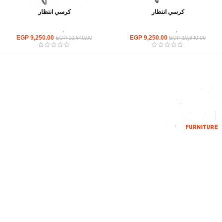
كرسي انتظار
كرسي انتظار
كراسى
,
كراسى انتظار
كراسى
,
كراسى انتظار
EGP
9,250.00
EGP
9,250.00
EGP
10,640.00
EGP
10,640.00
إحدي الشركات الرائدة بمجال الاثاث المكتبي، نعمل بمجال الآثاث منذ عام
2006
محمود فوده، بهتيم، قسم ثان شبرا الخيمة شبرا الخيمه
الهاتف : 201094584537
الهاتف : 201157394791
hello@hmofficefurniture.com