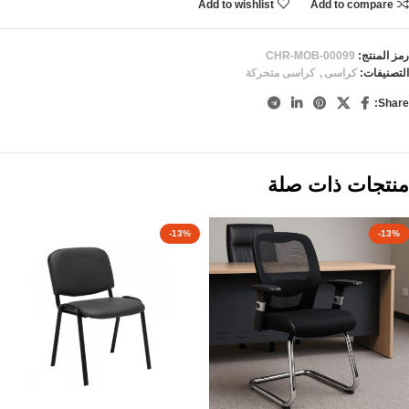
Add to wishlist
Add to compare
رمز المنتج:
CHR-MOB-00099
التصنيفات:
كراسى
,
كراسى متحركة
Share:
منتجات ذات صلة
-13%
-13%