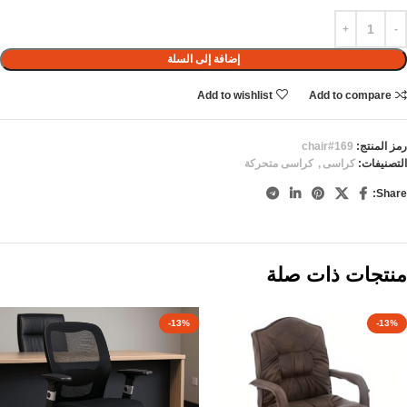
إضافة إلى السلة
Add to wishlist
Add to compare
رمز المنتج:
chair#169
التصنيفات:
كراسى
,
كراسى متحركة
Share:
منتجات ذات صلة
-13%
-13%