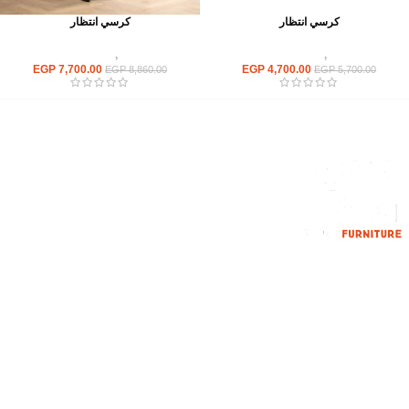
كرسي انتظار
كرسي انتظار
كراسى
,
كراسى انتظار
كراسى
,
كراسى انتظار
EGP
7,700.00
EGP
4,700.00
EGP
8,860.00
EGP
5,700.00
إحدي الشركات الرائدة بمجال الاثاث المكتبي، نعمل بمجال الآثاث منذ عام
2006
محمود فوده، بهتيم، قسم ثان شبرا الخيمة شبرا الخيمه
الهاتف : 201094584537
الهاتف : 201157394791
hello@hmofficefurniture.com