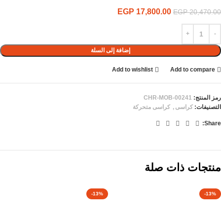
EGP
17,800.00
EGP
20,470.00
إضافة إلى السلة
Add to wishlist
Add to compare
رمز المنتج:
CHR-MOB-00241
التصنيفات:
كراسى
,
كراسى متحركة
Share:
منتجات ذات صلة
-13%
-13%