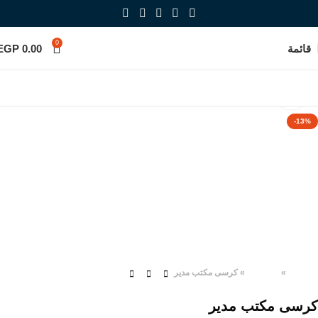
0
قائمة
0.00
EGP
Click to enlarge
-13%
الرئيسية
»
المنتجات
»
كرسى مكتب مدير
كرسى مكتب مدير