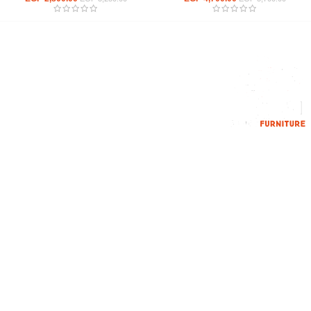
إحدي الشركات الرائدة بمجال الاثاث المكتبي، نعمل بمجال الآثاث منذ عام
2006
محمود فوده، بهتيم، قسم ثان شبرا الخيمة شبرا الخيمه
الهاتف : 201094584537
الهاتف : 201157394791
hello@hmofficefurniture.com
القائمة الرئيسية
من نحن