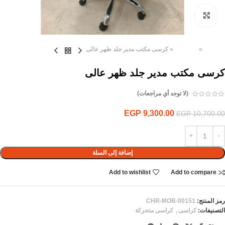
Click to enlarge
الرئيسية
»
المنتجات
»
كرسى مكتب مدير جلد ظهر عالى
كرسى مكتب مدير جلد ظهر عالى
(لا توجد أي مراجعات)
EGP
9,300.00
EGP
10,700.00
إضافة إلى السلة
Add to wishlist
Add to compare
رمز المنتج:
CHR-MOB-00151
التصنيفات:
كراسى
,
كراسى متحركة