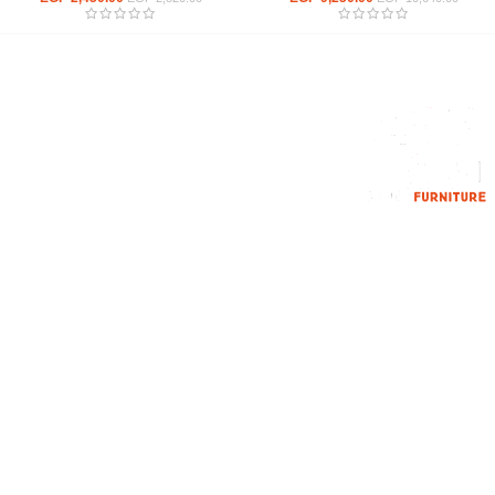
إحدي الشركات الرائدة بمجال الاثاث المكتبي، نعمل بمجال الآثاث منذ عام
2006
محمود فوده، بهتيم، قسم ثان شبرا الخيمة شبرا الخيمه
الهاتف : 201094584537
الهاتف : 201157394791
hello@hmofficefurniture.com
القائمة الرئيسية
من نحن