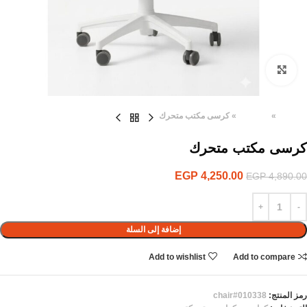
Click to enlarge
الرئيسية
»
المنتجات
»
كرسى مكتب متحرك
كرسى مكتب متحرك
EGP
4,250.00
EGP
4,890.00
إضافة إلى السلة
Add to wishlist
Add to compare
رمز المنتج:
chair#010338