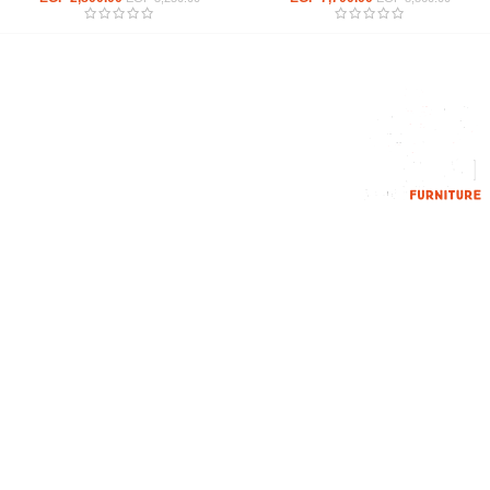
إحدي الشركات الرائدة بمجال الاثاث المكتبي، نعمل بمجال الآثاث منذ عام
2006
محمود فوده، بهتيم، قسم ثان شبرا الخيمة شبرا الخيمه
الهاتف : 201094584537
الهاتف : 201157394791
hello@hmofficefurniture.com
القائمة الرئيسية
من نحن