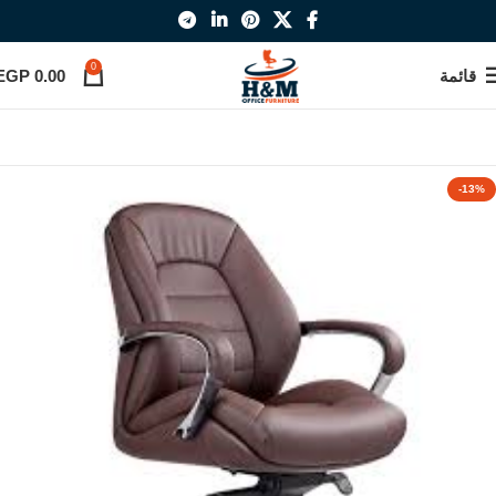
0
قائمة
0.00
EGP
-13%