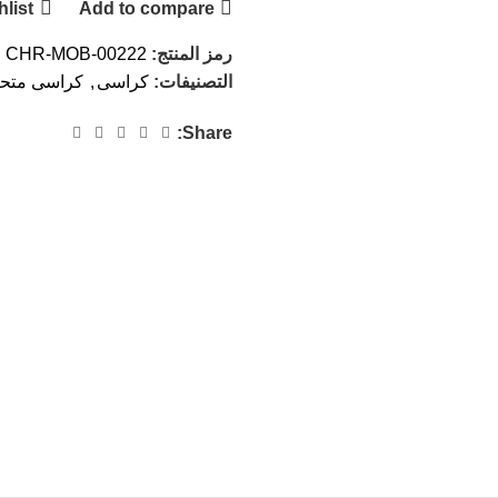
hlist
Add to compare
رمز المنتج:
CHR-MOB-00222
التصنيفات:
كراسى
,
كراسى متح
Share: