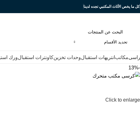
كل ما يخص الأثاث المكتبي تجده لدينا
تحديد الأقسام
اسى
مكاتب
انتريهات استقبال
وحدات تخزين
كاونترات استقبال
ورك است
-13%
Click to enlarge