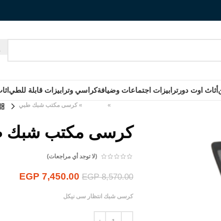
أثاث اوت دور
ترابيزات اجتماعات وضيافة
كراسي وترابيزات قابلة للطي
اثا
الرئيسية
»
المنتجات
»
كرسى مكتب شبك طبي
كرسى مكتب شبك 
(لا توجد أي مراجعات)
EGP
7,450.00
EGP
8,570.00
كرسى شبك انتظار سى نيكل