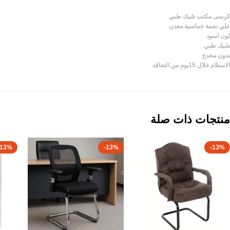
كرسى مكتب شبك طبي
علي نجمة خماسية معدن
لون اسود
شبك طبي
بدون مخدع
الاستلام خلال 15يوم من التعاقد
منتجات ذات صلة
-13%
-13%
-13%