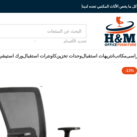
كل ما يخص الأثاث المكتبي تجده لدينا
تحديد الأقسام
اسى
مكاتب
انتريهات استقبال
وحدات تخزين
كاونترات استقبال
ورك استيشن
-13%