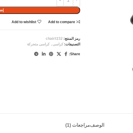
إضا
Add to wishlist
Add to compare
رمز المنتج:
chair#232
التصنيفات:
كراسى
,
كراسى متحركة
Share:
الوصف
مراجعات (1)