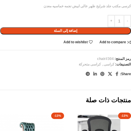
كرسى مكتب جلد شرايح ظهر عالى ابيض نجمه خماسيه معدن
إضافة إلى السلة
Add to wishlist
Add to compare
رمز المنتج:
chair#304
التصنيفات:
كراسى
,
كراسى متحركة
Share:
منتجات ذات صلة
-13%
-13%